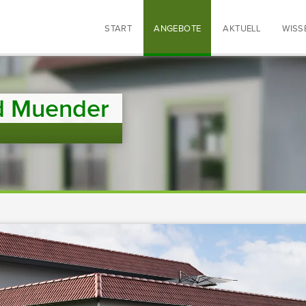
START
ANGEBOTE
AKTUELL
WISS
d Muender