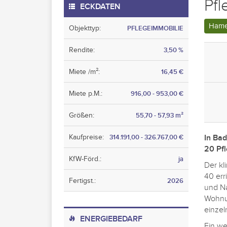
Pf
ECKDATEN
Hame
Objekttyp:
PFLEGEIMMOBILIE
Rendite:
3,50 %
Miete /m²:
16,45 €
Miete p.M.:
916,00 - 953,00 €
Größen:
55,70 - 57,93 m²
Kaufpreise:
314.191,00 - 326.767,00 €
In Bad
20 Pfl
KfW-Förd.:
ja
Der kl
40 err
Fertigst.:
2026
und Na
Wohnun
einzel
ENERGIEBEDARF
Ein wes