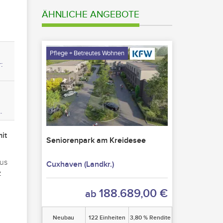
ÄHNLICHE ANGEBOTE
Pflege + Betreutes Wohnen
:
.
it
Seniorenpark am Kreidesee
aus
Cuxhaven (Landkr.)
z
188.689,00 €
ab
Neubau
122 Einheiten
3,80 % Rendite