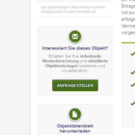
Ertrag
Zum gegenwärtigen Zeitpunkt liegt noch kein
Energieausweis für diese Immobilie vor.
mit zw
erfolg
Vermie
vorges
Interessiert Sie dieses Objekt?
Erhalten Sie Ihre
individuelle
Musterberechnung
und
detaillierte
Objektunterlagen
kostenlos und
unverbindlich.
ANFRAGE STELLEN
Objektdatenblatt
herunterladen