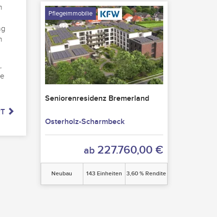
m
Pflegeimmobilie
ng
n
,
ne
Seniorenresidenz Bremerland
RT
Osterholz-Scharmbeck
227.760,00 €
ab
Neubau
143 Einheiten
3,60 % Rendite