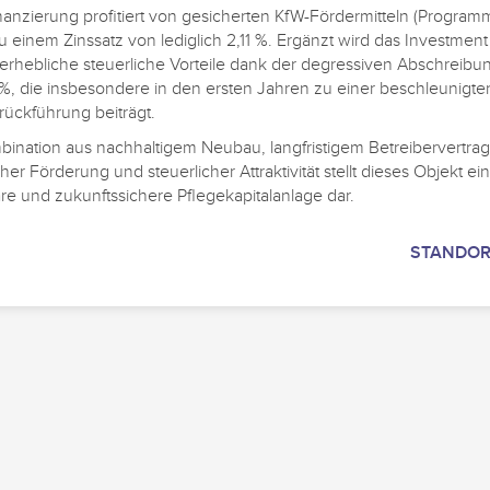
nanzierung profitiert von gesicherten KfW-Fördermitteln (Program
u einem Zinssatz von lediglich 2,11 %. Ergänzt wird das Investment
erhebliche steuerliche Vorteile dank der degressiven Abschreibu
%, die insbesondere in den ersten Jahren zu einer beschleunigte
lrückführung beiträgt.
bination aus nachhaltigem Neubau, langfristigem Betreibervertrag
cher Förderung und steuerlicher Attraktivität stellt dieses Objekt ei
re und zukunftssichere Pflegekapitalanlage dar.
STANDO