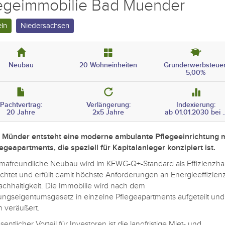
legeimmobilie Bad Muender
ln
Niedersachsen
Neubau
20 Wohneinheiten
Grunderwerbsteuer
5,00%
Pachtvertrag:
Verlängerung:
Indexierung:
20 Jahre
2x5 Jahre
ab 01.01.2030 bei ..
 Münder entsteht eine moderne ambulante Pflegeeinrichtung m
egeapartments, die speziell für Kapitalanleger konzipiert ist.
imafreundliche Neubau wird im KFWG-Q+-Standard als Effizienzh
ichtet und erfüllt damit höchste Anforderungen an Energieeffizien
chhaltigkeit. Die Immobilie wird nach dem
gseigentumsgesetz in einzelne Pflegeapartments aufgeteilt und
n veräußert.
entlicher Vorteil für Investoren ist die langfristige Miet- und