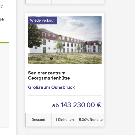
re
he
Wiederverkauf
Seniorenzentrum
Georgsmarienhütte
Großraum Osnabrück
143.230,00 €
ab
Bestand
1 Einheiten
5,30% Rendite