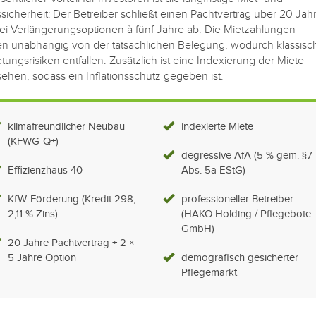
ssicherheit: Der Betreiber schließt einen Pachtvertrag über 20 Jah
ei Verlängerungsoptionen à fünf Jahre ab. Die Mietzahlungen
en unabhängig von der tatsächlichen Belegung, wodurch klassisc
tungsrisiken entfallen. Zusätzlich ist eine Indexierung der Miete
ehen, sodass ein Inflationsschutz gegeben ist.
klimafreundlicher Neubau
indexierte Miete
(KFWG-Q+)
degressive AfA (5 % gem. §7
Effizienzhaus 40
Abs. 5a EStG)
KfW-Förderung (Kredit 298,
professioneller Betreiber
2,11 % Zins)
(HAKO Holding / Pflegebote
GmbH)
20 Jahre Pachtvertrag + 2 ×
5 Jahre Option
demografisch gesicherter
Pflegemarkt