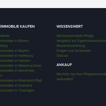
EIMMOBILIE KAUFEN
WISSENSWERT
gebote
Wachstumsmarkt Pflege
mmobilien in Baden-
Vergleich zur Eigentumswohnu
mberg
Musterberechnung
mmobilien in Bayern
Fragen und Antworten
mmobilien in Hamburg
Glossar
mmobilien in Hessen
ANKAUF
mmobilien in Niedersachsen
mmobilien in Nordrhein-
Möchten Sie Ihre Pflegeimmobil
en
verkaufen?
mobilien in Rheinland-Pfalz
mmobilien in Saarland
mmobilien in Thüringen