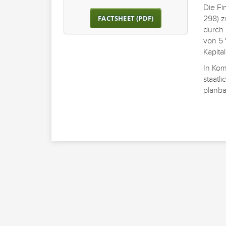
Die Fi
FACTSHEET (PDF)
298) z
durch 
von 5 
Kapita
In Kom
staatli
planba