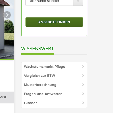
wählen
Sie
ein
Bundesland
oder
alle
Bundesländer
aus
WISSENSWERT
Wachstumsmarkt Pflege
Vergleich zur ETW
Musterberechnung
Fragen und Antworten
AGE
Glossar