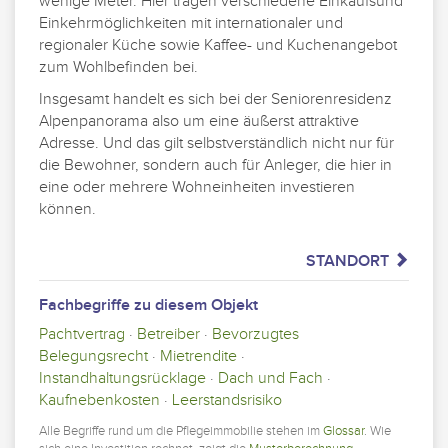
wenige Meter. Hier tragen verschiedene Einkaufsund
Einkehrmöglichkeiten mit internationaler und
regionaler Küche sowie Kaffee- und Kuchenangebot
zum Wohlbefinden bei.
Insgesamt handelt es sich bei der Seniorenresidenz
Alpenpanorama also um eine äußerst attraktive
Adresse. Und das gilt selbstverständlich nicht nur für
die Bewohner, sondern auch für Anleger, die hier in
eine oder mehrere Wohneinheiten investieren
können.
STANDORT
Fachbegriffe zu diesem Objekt
Pachtvertrag
·
Betreiber
·
Bevorzugtes
Belegungsrecht
·
Mietrendite
·
Instandhaltungsrücklage
·
Dach und Fach
·
Kaufnebenkosten
·
Leerstandsrisiko
Alle Begriffe rund um die Pflegeimmobilie stehen im
Glossar
. Wie