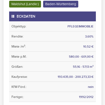
Waldshut (Landkr.)
Baden-Württemberg
ECKDATEN
Objekttyp:
PFLEGEIMMOBILIE
Rendite:
3,60%
Miete /m²:
10,52 €
Miete p.M.:
580,00 - 601,00 €
Größen:
55,16 - 57,13 m²
Kaufpreise:
193.435,00 - 200.273,33 €
KfW-Förd.:
nein
Fertigst.:
1992/2012