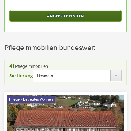
Sie
ein
Bund
oder
alle
Bund
aus
Pflegeimmobilien bundesweit
41
Pflegeimmobilien
Sortierung
Pflege + Betreutes Wohnen