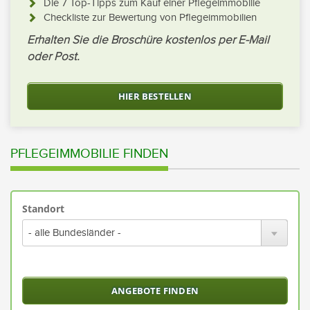
Die 7 Top-Tipps zum Kauf einer Pflegeimmobilie
Checkliste zur Bewertung von Pflegeimmobilien
Erhalten Sie die Broschüre kostenlos per E-Mail
oder Post.
HIER BESTELLEN
PFLEGEIMMOBILIE FINDEN
Standort
Bitte
wähl
Sie
ein
Bund
oder