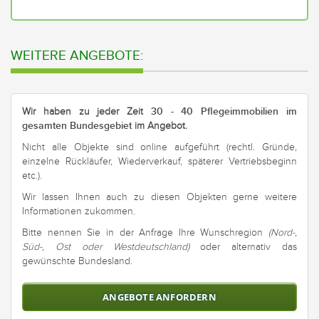
alle
Bund
aus
WEITERE ANGEBOTE:
30 - 40 Pflegeimmobilien im
Wir haben zu jeder Zeit
gesamten Bundesgebiet
im Angebot.
Nicht alle Objekte sind online aufgeführt (rechtl. Gründe,
einzelne Rückläufer, Wiederverkauf, späterer Vertriebs­beginn
etc.).
Wir lassen Ihnen auch zu diesen Objekten gerne weitere
Informationen zukommen.
Bitte nennen Sie in der Anfrage Ihre Wunschregion
(Nord-,
Süd-, Ost oder Westdeutschland)
oder alternativ das
gewünschte Bundesland.
ANGEBOTE ANFORDERN