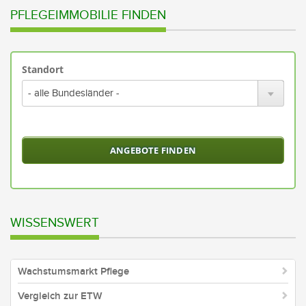
PFLEGEIMMOBILIE FINDEN
Standort
Bitte
wähl
Sie
ein
Bund
oder
alle
Bund
aus
WISSENSWERT
Wachstumsmarkt Pflege
Vergleich zur ETW