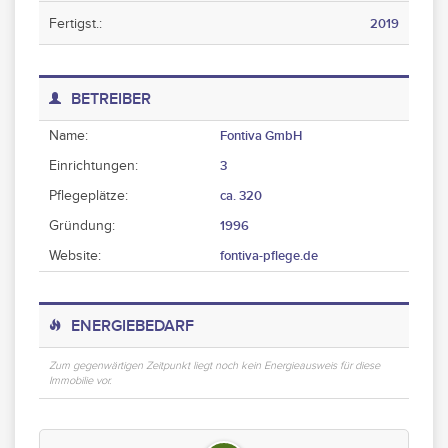
Fertigst.:
2019
BETREIBER
Name:
Fontiva GmbH
Einrichtungen:
3
Pflegeplätze:
ca. 320
Gründung:
1996
Website:
fontiva-pflege.de
ENERGIEBEDARF
Zum gegenwärtigen Zeitpunkt liegt noch kein Energieausweis für diese
Immobilie vor.