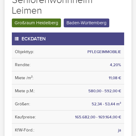
Seniorenwohnheim
Leimen
Großraum Heidelberg
Baden-Württemberg
ECKDATEN
Objekttyp:
PFLEGEIMMOBILIE
Rendite:
4,20%
Miete /m²:
11,08 €
Miete p.M.:
580,00 - 592,00 €
Größen:
52,34 - 53,44 m²
Kaufpreise:
165.682,00 - 169.164,00 €
KfW-Förd.:
ja