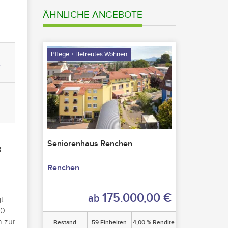
ÄHNLICHE ANGEBOTE
Pflege + Betreutes Wohnen
:
Seniorenhaus Renchen
8
n
Renchen
175.000,00 €
ab
t
80
n zur
Bestand
59 Einheiten
4,00 % Rendite