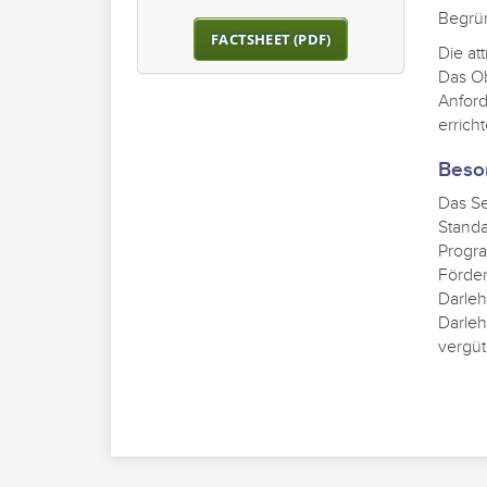
Begrü
FACTSHEET (PDF)
Die at
Das Ob
Anford
erricht
Beso
Das Se
Standa
Progra
Förder
Darleh
Darleh
vergüt