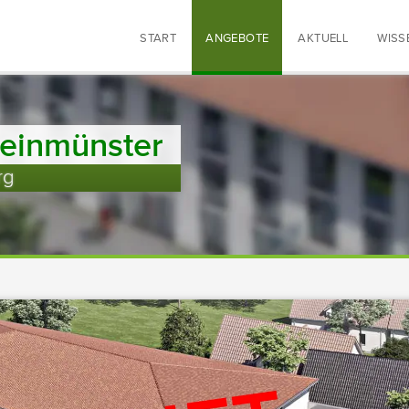
START
ANGEBOTE
AKTUELL
WISS
einmünster
rg