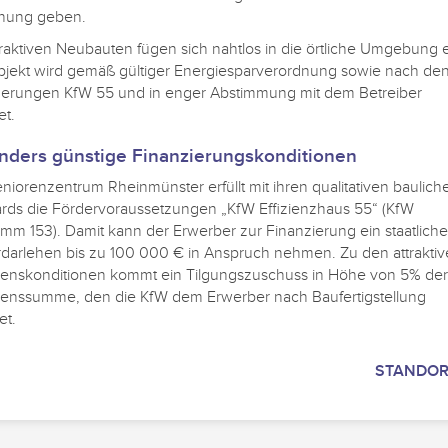
nung geben.
traktiven Neubauten fügen sich nahtlos in die örtliche Umgebung e
jekt wird gemäß gültiger Energiesparverordnung sowie nach de
erungen KfW 55 und in enger Abstimmung mit dem Betreiber
et.
nders günstige Finanzierungskonditionen
niorenzentrum Rheinmünster erfüllt mit ihren qualitativen baulich
rds die Fördervoraussetzungen „KfW Effizienzhaus 55“ (KfW
mm 153). Damit kann der Erwerber zur Finanzierung ein staatliche
darlehen bis zu 100 000 € in Anspruch nehmen. Zu den attrakti
enskonditionen kommt ein Tilgungszuschuss in Höhe von 5% der
enssumme, den die KfW dem Erwerber nach Baufertigstellung
et.
STANDO