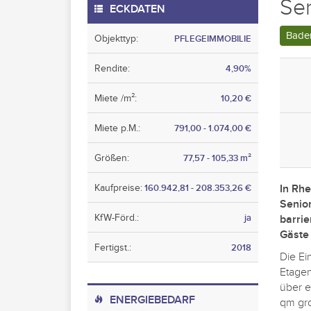
Se
ECKDATEN
Bade
Objekttyp:
PFLEGEIMMOBILIE
Rendite:
4,90%
Miete /m²:
10,20 €
Miete p.M.:
791,00 - 1.074,00 €
Größen:
77,57 - 105,33 m²
Kaufpreise:
160.942,81 - 208.353,26 €
In Rh
Senio
KfW-Förd.:
ja
barrie
Gäste 
Fertigst.:
2018
Die Ei
Etagen
über e
ENERGIEBEDARF
qm gro