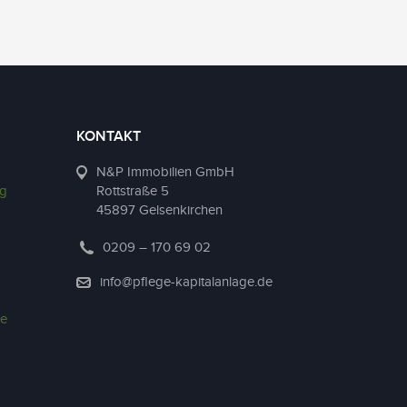
KONTAKT
N&P Immobilien GmbH
ng
Rottstraße 5
45897 Gelsenkirchen
0209 – 170 69 02
info@pflege-kapitalanlage.de
ie