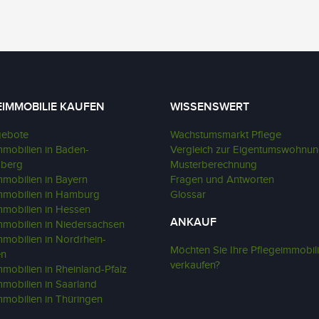
EIMMOBILIE KAUFEN
WISSENSWERT
gebote
Wachstumsmarkt Pflege
mmobilien in Baden-
Vergleich zur Eigentumswohnu
mberg
Musterberechnung
mmobilien in Bayern
Fragen und Antworten
mmobilien in Hamburg
Glossar
mmobilien in Hessen
ANKAUF
mmobilien in Niedersachsen
mmobilien in Nordrhein-
Möchten Sie Ihre Pflegeimmobil
en
verkaufen?
mobilien in Rheinland-Pfalz
mmobilien in Saarland
mmobilien in Thüringen