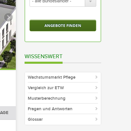
wählen
Sie
ein
Bundesland
oder
alle
Bundesländer
aus
WISSENSWERT
Wachstumsmarkt Pflege
Vergleich zur ETW
Musterberechnung
Fragen und Antworten
AGE
Glossar