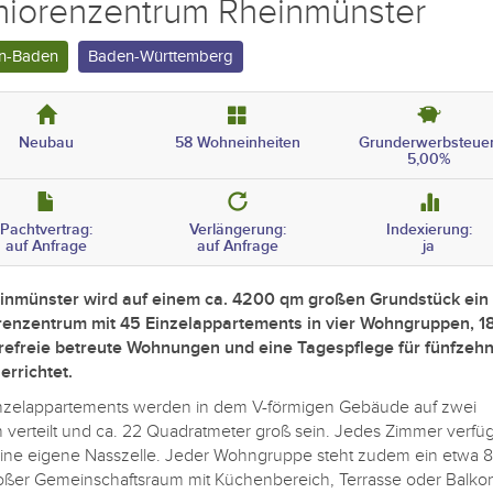
niorenzentrum Rheinmünster
n-Baden
Baden-Württemberg
Neubau
58 Wohneinheiten
Grunderwerbsteuer
5,00%
Pachtvertrag:
Verlängerung:
Indexierung:
auf Anfrage
auf Anfrage
ja
einmünster wird auf einem ca. 4200 qm großen Grundstück ein
renzentrum mit 45 Einzelappartements in vier Wohngruppen, 1
refreie betreute Wohnungen und eine Tagespflege für fünfzeh
errichtet.
nzelappartements werden in dem V-förmigen Gebäude auf zwei
 verteilt und ca. 22 Quadratmeter groß sein. Jedes Zimmer verfüg
ine eigene Nasszelle. Jeder Wohngruppe steht zudem ein etwa 
ßer Gemeinschaftsraum mit Küchenbereich, Terrasse oder Balko