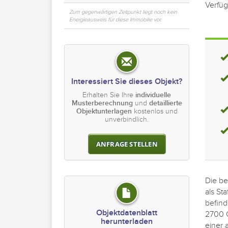
Verfü
Zum gegenwärtigen Zeitpunkt liegt noch kein
Energieausweis für diese Immobilie vor.
Interessiert Sie dieses Objekt?
Erhalten Sie Ihre
individuelle
Musterberechnung
und
detaillierte
Objektunterlagen
kostenlos und
unverbindlich.
ANFRAGE STELLEN
Die b
als St
befind
Objektdatenblatt
2700 Q
herunterladen
einer 