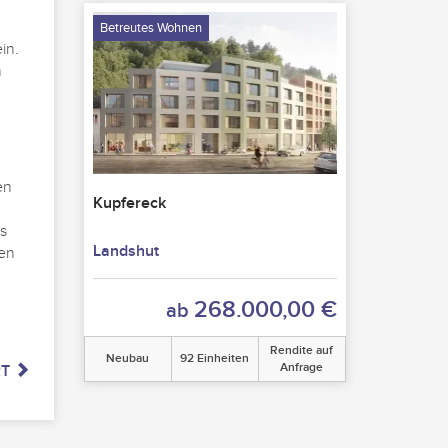
Betreutes Wohnen
in.
n
en
Kupfereck
s
Landshut
ven
268.000,00 €
ab
Rendite auf
Neubau
92 Einheiten
Anfrage
RT