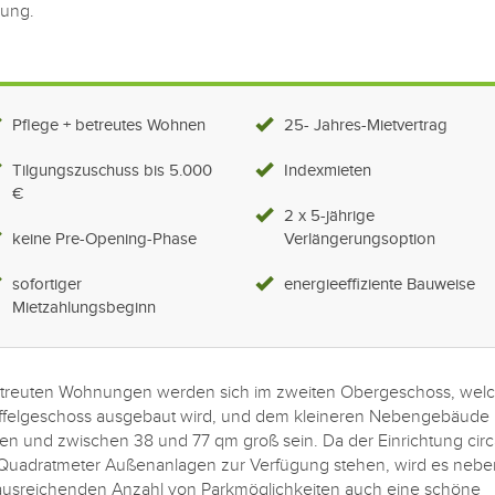
gung.
Pflege + betreutes Wohnen
25- Jahres-Mietvertrag
Tilgungszuschuss bis 5.000
Indexmieten
€
2 x 5-jährige
keine Pre-Opening-Phase
Verlängerungsoption
sofortiger
energieeffiziente Bauweise
Mietzahlungsbeginn
etreuten Wohnungen werden sich im zweiten Obergeschoss, wel
affelgeschoss ausgebaut wird, und dem kleineren Nebengebäude
en und zwischen 38 und 77 qm groß sein. Da der Einrichtung circ
uadratmeter Außenanlagen zur Verfügung stehen, wird es nebe
ausreichenden Anzahl von Parkmöglichkeiten auch eine schöne