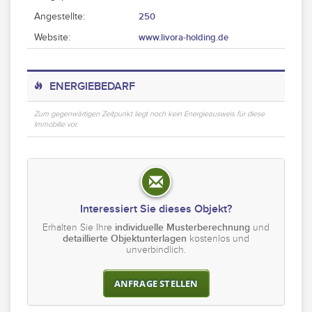
Angestellte:
250
Website:
www.livora-holding.de
ENERGIEBEDARF
Zum gegenwärtigen Zeitpunkt liegt noch kein Energieausweis für diese
Immobilie vor.
Interessiert Sie dieses Objekt?
Erhalten Sie Ihre
individuelle Musterberechnung
und
detaillierte Objektunterlagen
kostenlos und
unverbindlich.
ANFRAGE STELLEN