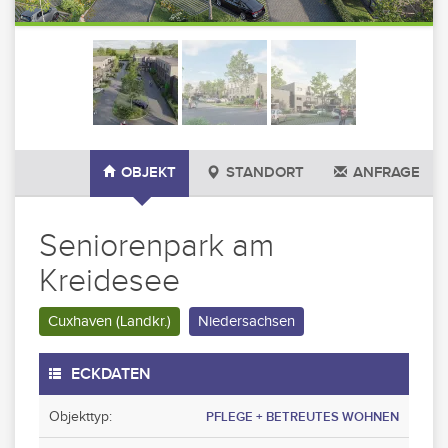
OBJEKT
STANDORT
ANFRAGE
Seniorenpark am
Kreidesee
Cuxhaven (Landkr.)
Niedersachsen
ECKDATEN
Objekttyp:
PFLEGE + BETREUTES WOHNEN