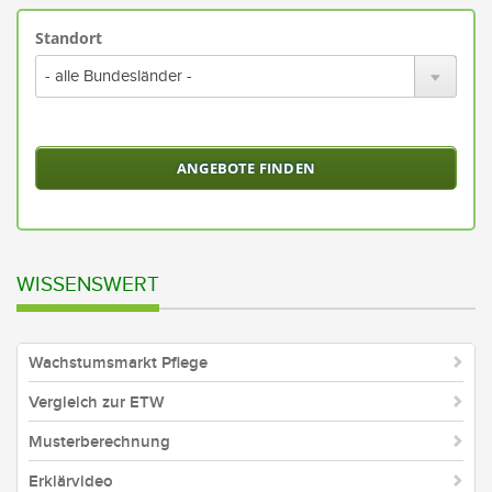
Standort
Bitte
wähl
Sie
ein
Bund
oder
alle
Bund
aus
WISSENSWERT
Wachstumsmarkt Pflege
Vergleich zur ETW
Musterberechnung
Erklärvideo