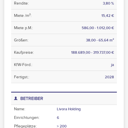
Rendite:
3,80 %
Miete /m²:
15,42 €
Miete p.M.:
586,00 - 1.012,00 €
Größen:
38,00 - 65,64 m²
Kaufpreise:
188.689,00 - 319.737,00 €
KfW-Förd.:
ja
Fertigst.:
2028
BETREIBER
Name:
Livora Holding
Einrichtungen:
6
Pflegeplätze:
> 200