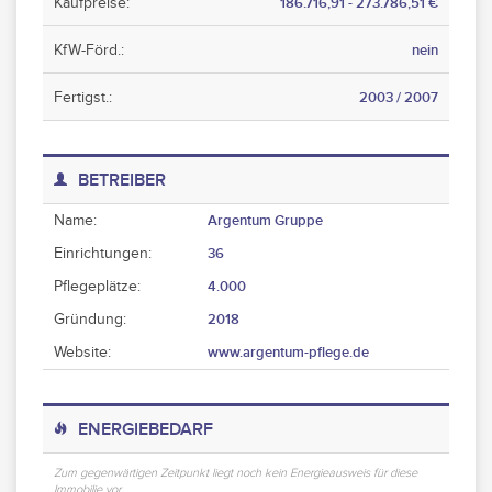
Kaufpreise:
186.716,91 - 273.786,51 €
KfW-Förd.:
nein
Fertigst.:
2003 / 2007
BETREIBER
Name:
Argentum Gruppe
Einrichtungen:
36
Pflegeplätze:
4.000
Gründung:
2018
Website:
www.argentum-pflege.de
ENERGIEBEDARF
Zum gegenwärtigen Zeitpunkt liegt noch kein Energieausweis für diese
Immobilie vor.