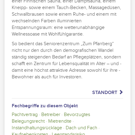
einer Finnischen Sauna, einer Dampfsauna, einem
Kneipp- sowie einem Tauch-Becken, Massagedüsen,
Schwallbrausen sowie einem Ruhe- und einem mit
wechselnden Farben illuminierten
Entspannungsraum: eine wetterunabhängige
Wellnessoase mit Wohlfühlgarantie.
So bedient das Seniorenzentrum „Zum Pfarrberg“
nicht nur den durch den demografischen Wandel
ständig steigenden Bedarf an Pflegeplätzen, sondern
schafft ein Zentrum für Lebensqualität im Alter – und ­
damit eine höchst attraktive Adresse sowohl für ihre ­
Bewohner als auch für Investoren.
STANDORT
Fachbegriffe zu diesem Objekt
Pachtvertrag
·
Betreiber
·
Bevorzugtes
Belegungsrecht
·
Mietrendite
·
Instandhaltungsrücklage
·
Dach und Fach
·
Kaufnebenkosten
·
Leerstandsrisiko