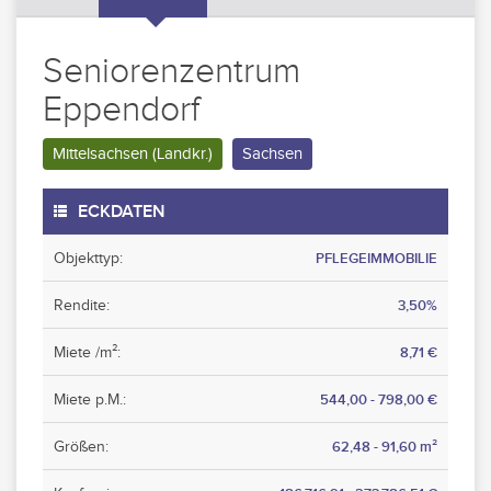
Seniorenzentrum
Eppendorf
Mittelsachsen (Landkr.)
Sachsen
ECKDATEN
Objekttyp:
PFLEGEIMMOBILIE
Rendite:
3,50%
Miete /m²:
8,71 €
Miete p.M.:
544,00 - 798,00 €
Größen:
62,48 - 91,60 m²