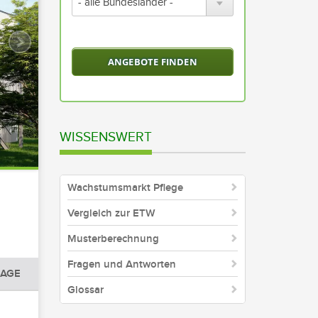
wählen
Sie
ein
Bundesland
oder
alle
Bundesländer
aus
WISSENSWERT
Wachstumsmarkt Pflege
Vergleich zur ETW
Musterberechnung
Fragen und Antworten
AGE
Glossar