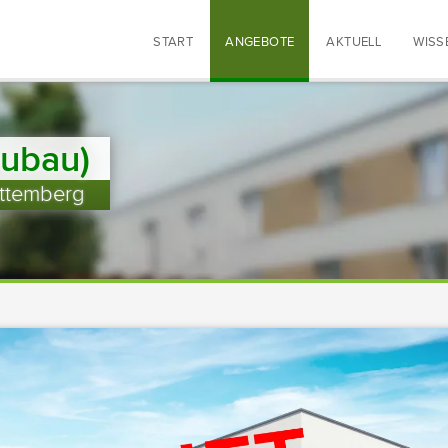
START
ANGEBOTE
AKTUELL
WISS
eubau)
ttemberg