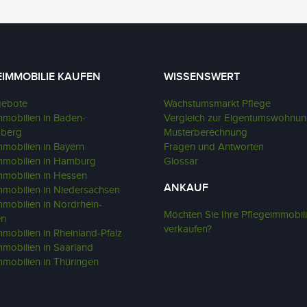
EIMMOBILIE KAUFEN
WISSENSWERT
gebote
Wachstumsmarkt Pflege
mmobilien in Baden-
Vergleich zur Eigentumswohnu
mberg
Musterberechnung
mmobilien in Bayern
Fragen und Antworten
mmobilien in Hamburg
Glossar
mmobilien in Hessen
ANKAUF
mmobilien in Niedersachsen
mmobilien in Nordrhein-
Möchten Sie Ihre Pflegeimmobil
en
verkaufen?
mobilien in Rheinland-Pfalz
mmobilien in Saarland
mmobilien in Thüringen