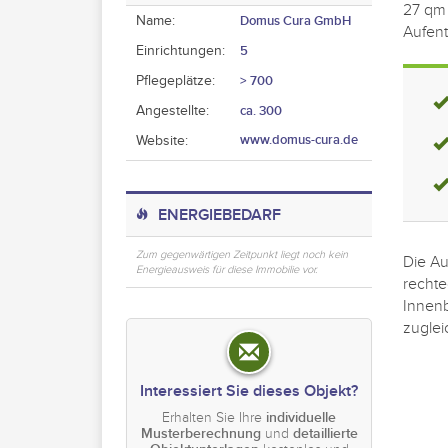
27 qm 
Name:
Domus Cura GmbH
Aufent
Einrichtungen:
5
Pflegeplätze:
> 700
Angestellte:
ca. 300
www.domus-cura.de
Website:
ENERGIEBEDARF
Zum gegenwärtigen Zeitpunkt liegt noch kein
Die Au
Energieausweis für diese Immobilie vor.
rechte
Innen
zuglei
Interessiert Sie dieses Objekt?
Erhalten Sie Ihre
individuelle
Musterberechnung
und
detaillierte