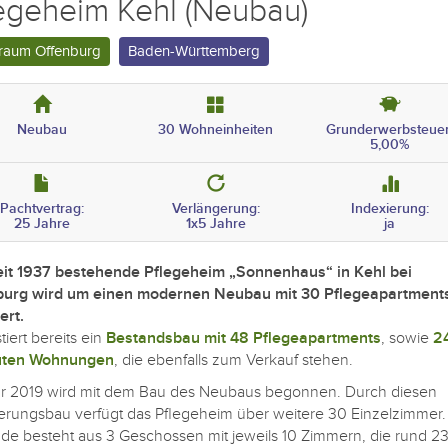
egeheim Kehl (Neubau)
raum Offenburg
Baden-Württemberg
Neubau
30 Wohneinheiten
Grunderwerbsteuer
5,00%
Pachtvertrag:
Verlängerung:
Indexierung:
25 Jahre
1x5 Jahre
ja
eit 1937 bestehende Pflegeheim „Sonnenhaus“ in Kehl bei
burg wird um einen modernen Neubau mit 30 Pflegeapartment
ert.
tiert bereits ein
Bestandsbau mit 48 Pflegeapartments
, sowie
2
uten Wohnungen
, die ebenfalls zum Verkauf stehen.
r 2019 wird mit dem Bau des Neubaus begonnen. Durch diesen
erungsbau verfügt das Pflegeheim über weitere 30 Einzelzimmer.
e besteht aus 3 Geschossen mit jeweils 10 Zimmern, die rund 23