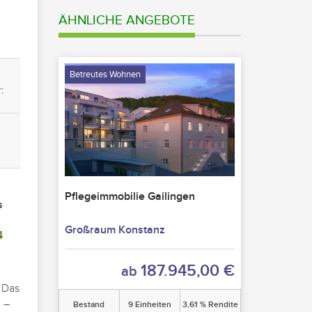
ÄHNLICHE ANGEBOTE
Betreutes Wohnen
:
Pflegeimmobilie Gailingen
s
Großraum Konstanz
4
187.945,00 €
ab
 Das
 –
Bestand
9 Einheiten
3,61 % Rendite