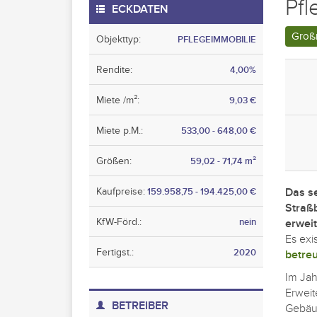
Pfl
ECKDATEN
Groß
Objekttyp:
PFLEGEIMMOBILIE
Rendite:
4,00%
Miete /m²:
9,03 €
Miete p.M.:
533,00 - 648,00 €
Größen:
59,02 - 71,74 m²
Kaufpreise:
159.958,75 - 194.425,00 €
Das s
Straß
KfW-Förd.:
nein
erweit
Es exis
Fertigst.:
2020
betre
Im Jah
Erweit
BETREIBER
Gebäud