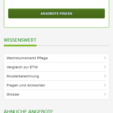
Sie
ein
Bund
oder
alle
Bund
aus
WISSENSWERT
Wachstumsmarkt Pflege
Vergleich zur ETW
Musterberechnung
Fragen und Antworten
Glossar
ÄHNLICHE ANGEBOTE