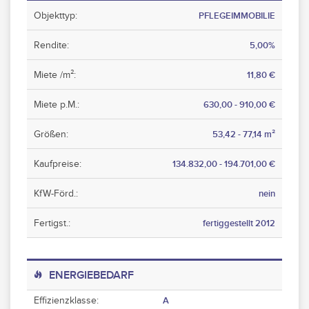
Objekttyp:
PFLEGEIMMOBILIE
Rendite:
5,00%
Miete /m²:
11,80 €
Miete p.M.:
630,00 - 910,00 €
Größen:
53,42 - 77,14 m²
Kaufpreise:
134.832,00 - 194.701,00 €
KfW-Förd.:
nein
Fertigst.:
fertiggestellt 2012
ENERGIEBEDARF
Effizienzklasse:
A